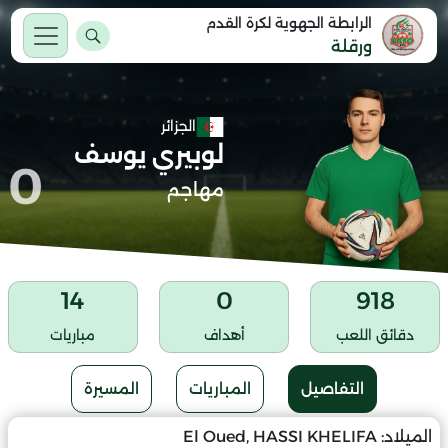
الرابطة الجهوية لكرة القدم
ورقلة
الجزائر
لوبيري يوسف
0
مهاجم
14
0
918
دقائق اللعب
أهداف
مباريات
التفاصيل
المباريات
المسيرة
الميلاد:
El Oued, HASSI KHELIFA