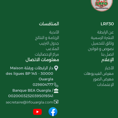
LRF30
المنافسات
عن الرابطة
الأندية
النشرة الرسمية
الرزنامة و النتائج
وثائق للتحميل
جدول الترتيب
نصوص و قوانين
الملاعب
اتصل بنا
مركز الإحصائيات
الإعلام
معلومات الاتصال
الأخبار
دار الرابطات ورقلة Maison
معرض الفيديوهات
des ligues BP 145 - 30000
معرض الصور
Ouargla
الإعتمادات
029804777
Banque BEA Ouargla /
00200032320395019341
secretaire@lrfouargla.com