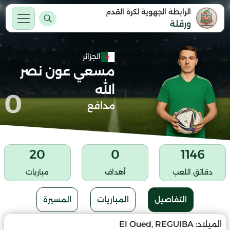
الرابطة الجهوية لكرة القدم
ورقلة
الجزائر
مسعي عون نصر
الله
0
مدافع
20
0
1146
دقائق اللعب
أهداف
مباريات
التفاصيل
المباريات
المسيرة
الميلاد:
El Oued, REGUIBA