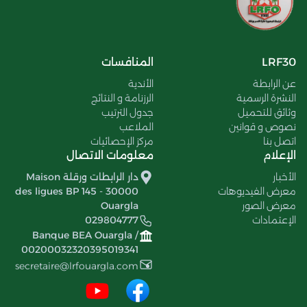
LRF30
المنافسات
عن الرابطة
الأندية
النشرة الرسمية
الرزنامة و النتائج
وثائق للتحميل
جدول الترتيب
نصوص و قوانين
الملاعب
اتصل بنا
مركز الإحصائيات
الإعلام
معلومات الاتصال
الأخبار
دار الرابطات ورقلة Maison
معرض الفيديوهات
des ligues BP 145 - 30000
معرض الصور
Ouargla
الإعتمادات
029804777
Banque BEA Ouargla /
00200032320395019341
secretaire@lrfouargla.com