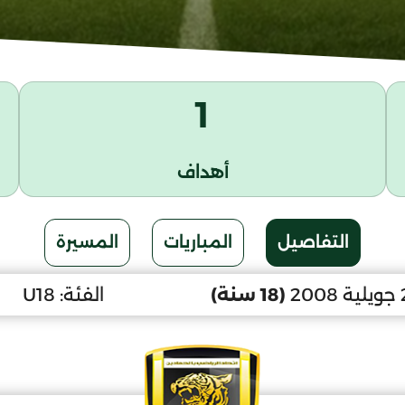
1
أهداف
التفاصيل
المباريات
المسيرة
(18 سنة)
الفئة:
U18