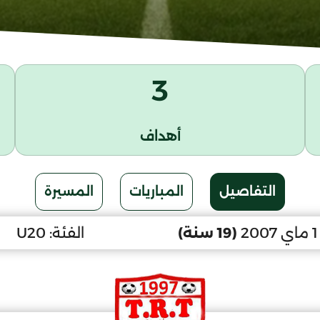
3
أهداف
التفاصيل
المباريات
المسيرة
2
(19 سنة)
الفئة:
U20