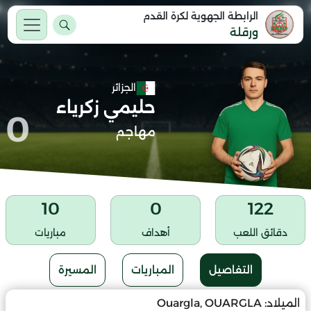
الرابطة الجهوية لكرة القدم
ورقلة
الجزائر
حليمي زكرياء
0
مهاجم
10
0
122
دقائق اللعب
أهداف
مباريات
التفاصيل
المباريات
المسيرة
الميلاد:
Ouargla, OUARGLA