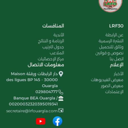
LRF30
المنافسات
عن الرابطة
الأندية
النشرة الرسمية
الرزنامة و النتائج
وثائق للتحميل
جدول الترتيب
نصوص و قوانين
الملاعب
اتصل بنا
مركز الإحصائيات
الإعلام
معلومات الاتصال
الأخبار
دار الرابطات ورقلة Maison
معرض الفيديوهات
des ligues BP 145 - 30000
معرض الصور
Ouargla
الإعتمادات
029804777
Banque BEA Ouargla /
00200032320395019341
secretaire@lrfouargla.com