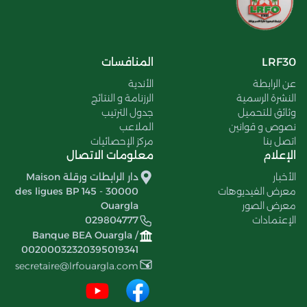
LRF30
المنافسات
عن الرابطة
الأندية
النشرة الرسمية
الرزنامة و النتائج
وثائق للتحميل
جدول الترتيب
نصوص و قوانين
الملاعب
اتصل بنا
مركز الإحصائيات
الإعلام
معلومات الاتصال
الأخبار
دار الرابطات ورقلة Maison
معرض الفيديوهات
des ligues BP 145 - 30000
معرض الصور
Ouargla
الإعتمادات
029804777
Banque BEA Ouargla /
00200032320395019341
secretaire@lrfouargla.com