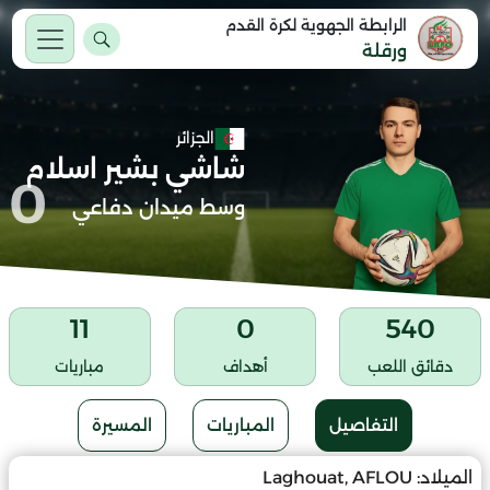
الرابطة الجهوية لكرة القدم
ورقلة
الجزائر
شاشي بشير اسلام
0
وسط ميدان دفاعي
11
0
540
دقائق اللعب
أهداف
مباريات
التفاصيل
المباريات
المسيرة
الميلاد:
Laghouat, AFLOU