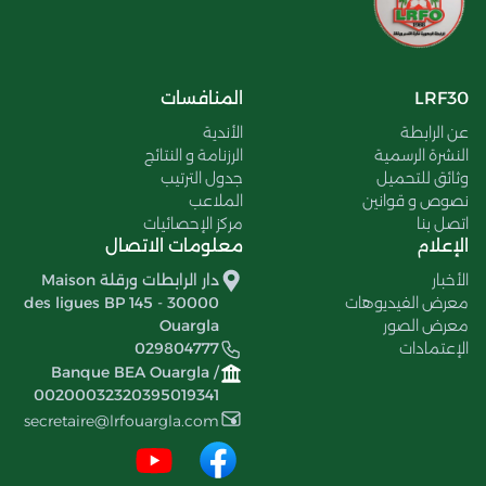
LRF30
المنافسات
عن الرابطة
الأندية
النشرة الرسمية
الرزنامة و النتائج
وثائق للتحميل
جدول الترتيب
نصوص و قوانين
الملاعب
اتصل بنا
مركز الإحصائيات
الإعلام
معلومات الاتصال
الأخبار
دار الرابطات ورقلة Maison
معرض الفيديوهات
des ligues BP 145 - 30000
معرض الصور
Ouargla
الإعتمادات
029804777
Banque BEA Ouargla /
00200032320395019341
secretaire@lrfouargla.com