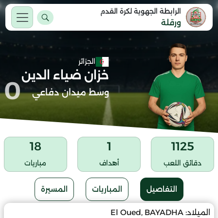
الرابطة الجهوية لكرة القدم
ورقلة
الجزائر
خزان ضياء الدين
0
وسط ميدان دفاعي
18
1
1125
دقائق اللعب
أهداف
مباريات
التفاصيل
المباريات
المسيرة
الميلاد:
El Oued, BAYADHA