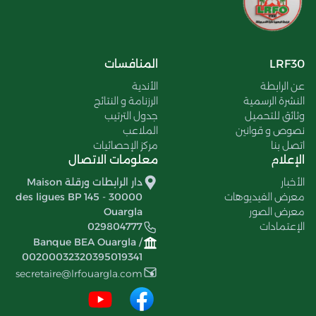
LRF30
المنافسات
عن الرابطة
الأندية
النشرة الرسمية
الرزنامة و النتائج
وثائق للتحميل
جدول الترتيب
نصوص و قوانين
الملاعب
اتصل بنا
مركز الإحصائيات
الإعلام
معلومات الاتصال
الأخبار
دار الرابطات ورقلة Maison
معرض الفيديوهات
des ligues BP 145 - 30000
معرض الصور
Ouargla
الإعتمادات
029804777
Banque BEA Ouargla /
00200032320395019341
secretaire@lrfouargla.com