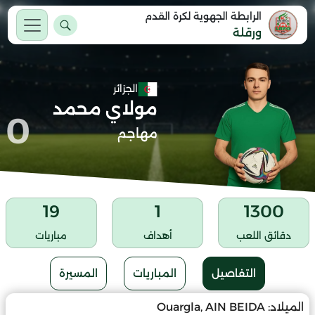
الرابطة الجهوية لكرة القدم
ورقلة
الجزائر
مولاي محمد
0
مهاجم
19
1
1300
دقائق اللعب
أهداف
مباريات
التفاصيل
المباريات
المسيرة
الميلاد:
Ouargla, AIN BEIDA