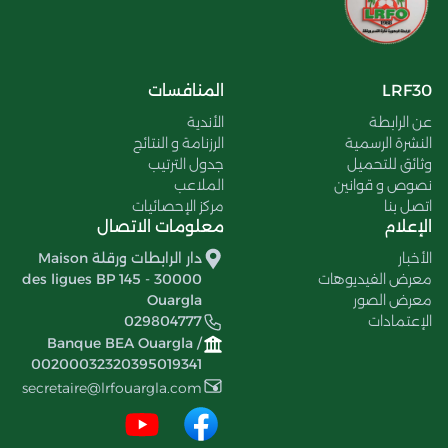
LRF30
المنافسات
عن الرابطة
الأندية
النشرة الرسمية
الرزنامة و النتائج
وثائق للتحميل
جدول الترتيب
نصوص و قوانين
الملاعب
اتصل بنا
مركز الإحصائيات
الإعلام
معلومات الاتصال
الأخبار
دار الرابطات ورقلة Maison
معرض الفيديوهات
des ligues BP 145 - 30000
معرض الصور
Ouargla
الإعتمادات
029804777
Banque BEA Ouargla /
00200032320395019341
secretaire@lrfouargla.com