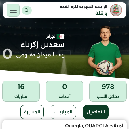
الرابطة الجهوية لكرة القدم
ورقلة
الجزائر
سعدين زكرياء
0
وسط ميدان هجومي
16
0
978
دقائق اللعب
أهداف
مباريات
التفاصيل
المباريات
المسيرة
الميلاد:
Ouargla, OUARGLA