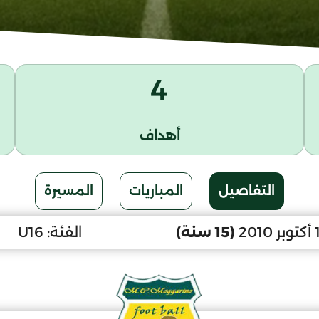
4
أهداف
التفاصيل
المباريات
المسيرة
(15 سنة)
الفئة:
U16