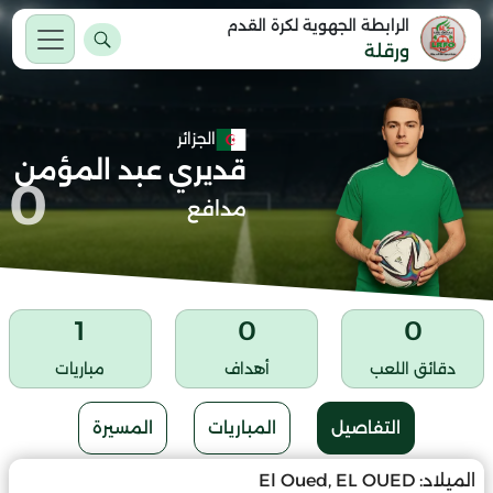
الرابطة الجهوية لكرة القدم
ورقلة
الجزائر
قديري عبد المؤمن
0
مدافع
1
0
0
دقائق اللعب
أهداف
مباريات
التفاصيل
المباريات
المسيرة
الميلاد:
El Oued, EL OUED