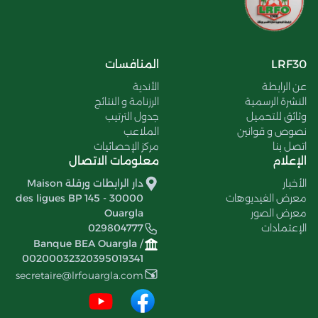
LRF30
المنافسات
عن الرابطة
الأندية
النشرة الرسمية
الرزنامة و النتائج
وثائق للتحميل
جدول الترتيب
نصوص و قوانين
الملاعب
اتصل بنا
مركز الإحصائيات
الإعلام
معلومات الاتصال
الأخبار
دار الرابطات ورقلة Maison
معرض الفيديوهات
des ligues BP 145 - 30000
معرض الصور
Ouargla
الإعتمادات
029804777
Banque BEA Ouargla /
00200032320395019341
secretaire@lrfouargla.com