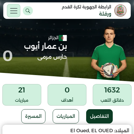
الرابطة الجهوية لكرة القدم
ورقلة
الجزائر
بن عمار أيوب
0
حارس مرمى
21
0
1632
دقائق اللعب
أهداف
مباريات
التفاصيل
المباريات
المسيرة
الميلاد:
El Oued, EL OUED