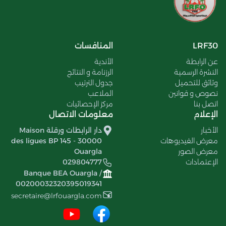
LRF30
المنافسات
عن الرابطة
الأندية
النشرة الرسمية
الرزنامة و النتائج
وثائق للتحميل
جدول الترتيب
نصوص و قوانين
الملاعب
اتصل بنا
مركز الإحصائيات
الإعلام
معلومات الاتصال
الأخبار
دار الرابطات ورقلة Maison
معرض الفيديوهات
des ligues BP 145 - 30000
معرض الصور
Ouargla
الإعتمادات
029804777
Banque BEA Ouargla /
00200032320395019341
secretaire@lrfouargla.com