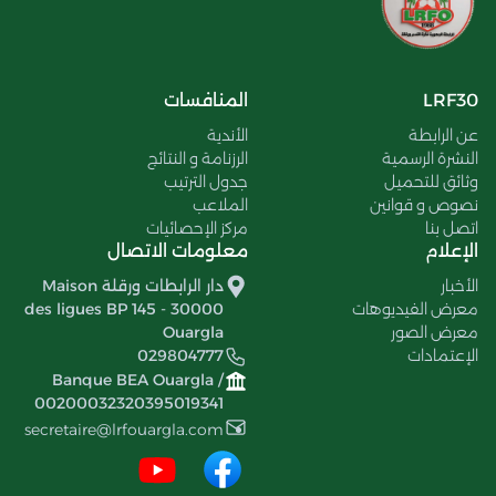
LRF30
المنافسات
عن الرابطة
الأندية
النشرة الرسمية
الرزنامة و النتائج
وثائق للتحميل
جدول الترتيب
نصوص و قوانين
الملاعب
اتصل بنا
مركز الإحصائيات
الإعلام
معلومات الاتصال
الأخبار
دار الرابطات ورقلة Maison
معرض الفيديوهات
des ligues BP 145 - 30000
معرض الصور
Ouargla
الإعتمادات
029804777
Banque BEA Ouargla /
00200032320395019341
secretaire@lrfouargla.com