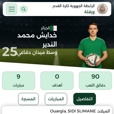
الرابطة الجهوية لكرة القدم
ورقلة
الجزائر
خدايش محمد
الندير
25
وسط ميدان دفاعي
9
0
90
دقائق اللعب
أهداف
مباريات
التفاصيل
المباريات
المسيرة
الميلاد:
Ouargla, SIDI SLIMANE