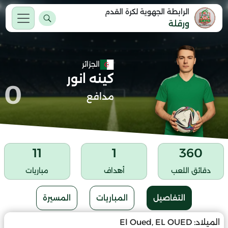
الرابطة الجهوية لكرة القدم
ورقلة
الجزائر
كينه انور
0
مدافع
11
1
360
دقائق اللعب
أهداف
مباريات
التفاصيل
المباريات
المسيرة
الميلاد:
El Oued, EL OUED