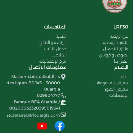
LRF30
المنافسات
عن الرابطة
الأندية
النشرة الرسمية
الرزنامة و النتائج
وثائق للتحميل
جدول الترتيب
نصوص و قوانين
الملاعب
اتصل بنا
مركز الإحصائيات
الإعلام
معلومات الاتصال
الأخبار
دار الرابطات ورقلة Maison
معرض الفيديوهات
des ligues BP 145 - 30000
معرض الصور
Ouargla
الإعتمادات
029804777
Banque BEA Ouargla /
00200032320395019341
secretaire@lrfouargla.com