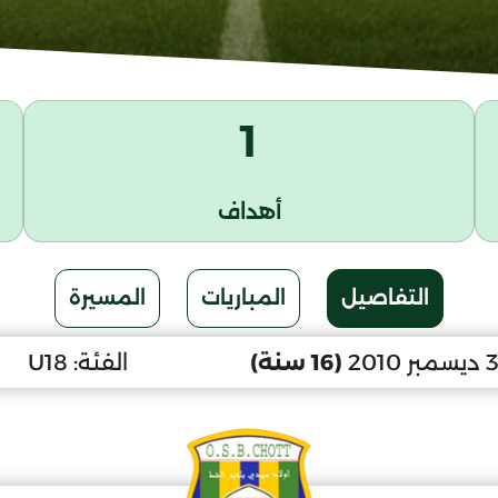
1
أهداف
التفاصيل
المباريات
المسيرة
(16 سنة)
الفئة:
U18