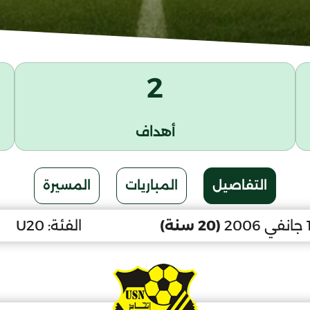
2
أهداف
التفاصيل
المباريات
المسيرة
(20 سنة)
الفئة:
U20