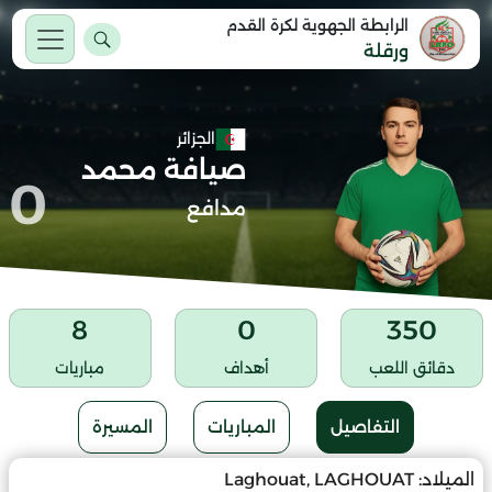
الرابطة الجهوية لكرة القدم
ورقلة
الجزائر
صيافة محمد
0
مدافع
8
0
350
دقائق اللعب
أهداف
مباريات
التفاصيل
المباريات
المسيرة
الميلاد:
Laghouat, LAGHOUAT