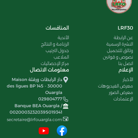
LRF30
المنافسات
عن الرابطة
الأندية
النشرة الرسمية
الرزنامة و النتائج
وثائق للتحميل
جدول الترتيب
نصوص و قوانين
الملاعب
اتصل بنا
مركز الإحصائيات
الإعلام
معلومات الاتصال
الأخبار
دار الرابطات ورقلة Maison
معرض الفيديوهات
des ligues BP 145 - 30000
معرض الصور
Ouargla
الإعتمادات
029804777
Banque BEA Ouargla /
00200032320395019341
secretaire@lrfouargla.com