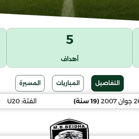
5
أهداف
التفاصيل
المباريات
المسيرة
(19 سنة)
الفئة:
U20