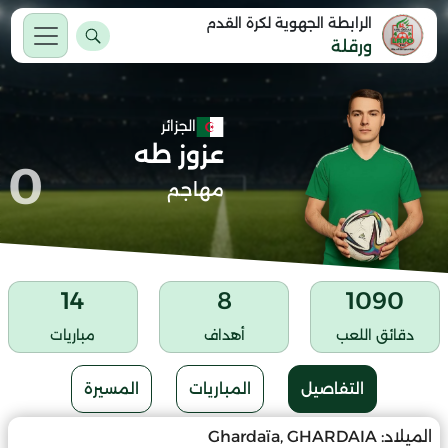
الرابطة الجهوية لكرة القدم
ورقلة
الجزائر
عزوز طه
0
مهاجم
14
8
1090
دقائق اللعب
أهداف
مباريات
التفاصيل
المباريات
المسيرة
الميلاد:
Ghardaïa, GHARDAIA