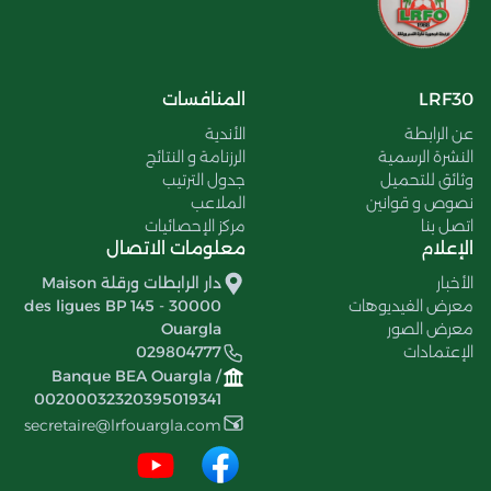
LRF30
المنافسات
عن الرابطة
الأندية
النشرة الرسمية
الرزنامة و النتائج
وثائق للتحميل
جدول الترتيب
نصوص و قوانين
الملاعب
اتصل بنا
مركز الإحصائيات
الإعلام
معلومات الاتصال
الأخبار
دار الرابطات ورقلة Maison
معرض الفيديوهات
des ligues BP 145 - 30000
معرض الصور
Ouargla
الإعتمادات
029804777
Banque BEA Ouargla /
00200032320395019341
secretaire@lrfouargla.com