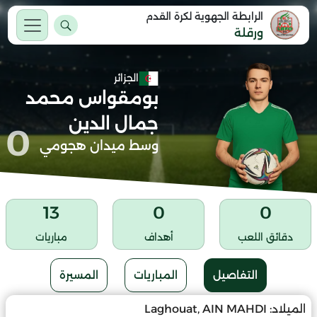
الرابطة الجهوية لكرة القدم
ورقلة
الجزائر
بومقواس محمد
جمال الدين
0
وسط ميدان هجومي
13
0
0
دقائق اللعب
أهداف
مباريات
التفاصيل
المباريات
المسيرة
الميلاد:
Laghouat, AIN MAHDI