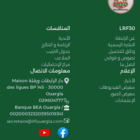
LRF30
المنافسات
عن الرابطة
الأندية
النشرة الرسمية
الرزنامة و النتائج
وثائق للتحميل
جدول الترتيب
نصوص و قوانين
الملاعب
اتصل بنا
مركز الإحصائيات
الإعلام
معلومات الاتصال
الأخبار
دار الرابطات ورقلة Maison
معرض الفيديوهات
des ligues BP 145 - 30000
معرض الصور
Ouargla
الإعتمادات
029804777
Banque BEA Ouargla /
00200032320395019341
secretaire@lrfouargla.com