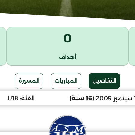
0
أهداف
التفاصيل
المباريات
المسيرة
(16 سنة)
الفئة:
U18