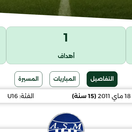
1
أهداف
التفاصيل
المباريات
المسيرة
2
(15 سنة)
الفئة:
U16