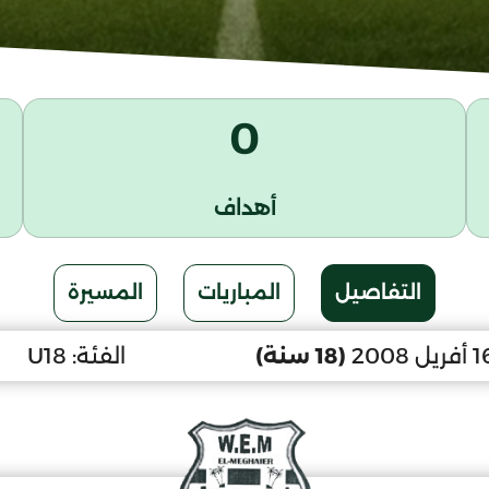
0
أهداف
التفاصيل
المباريات
المسيرة
(18 سنة)
الفئة:
U18