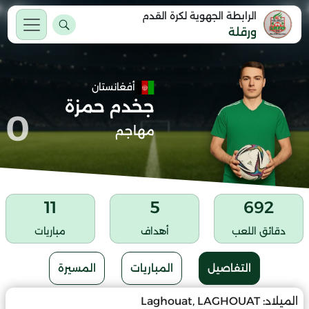
الرابطة الجهوية لكرة القدم
ورقلة
أفغانستان
جخدم حمزة
0
مهاجم
11
5
692
دقائق اللعب
أهداف
مباريات
التفاصيل
المباريات
المسيرة
الميلاد:
Laghouat, LAGHOUAT