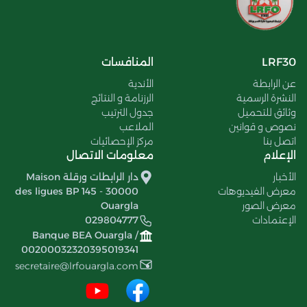
LRF30
المنافسات
عن الرابطة
الأندية
النشرة الرسمية
الرزنامة و النتائج
وثائق للتحميل
جدول الترتيب
نصوص و قوانين
الملاعب
اتصل بنا
مركز الإحصائيات
الإعلام
معلومات الاتصال
الأخبار
دار الرابطات ورقلة Maison
معرض الفيديوهات
des ligues BP 145 - 30000
معرض الصور
Ouargla
الإعتمادات
029804777
Banque BEA Ouargla /
00200032320395019341
secretaire@lrfouargla.com