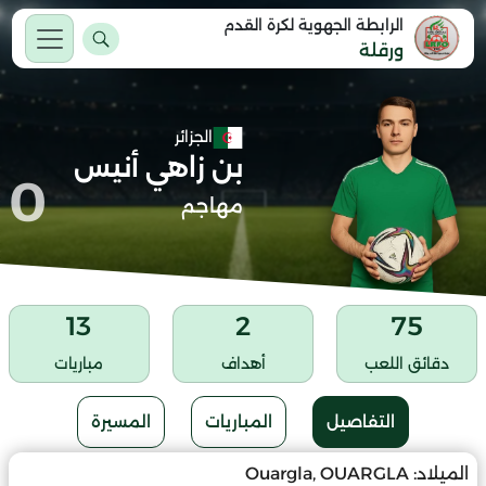
الرابطة الجهوية لكرة القدم
ورقلة
الجزائر
بن زاهي أنيس
0
مهاجم
13
2
75
دقائق اللعب
أهداف
مباريات
التفاصيل
المباريات
المسيرة
الميلاد:
Ouargla, OUARGLA