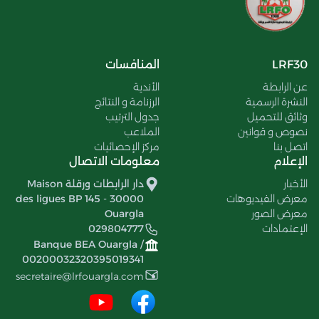
LRF30
المنافسات
عن الرابطة
الأندية
النشرة الرسمية
الرزنامة و النتائج
وثائق للتحميل
جدول الترتيب
نصوص و قوانين
الملاعب
اتصل بنا
مركز الإحصائيات
الإعلام
معلومات الاتصال
الأخبار
دار الرابطات ورقلة Maison
معرض الفيديوهات
des ligues BP 145 - 30000
معرض الصور
Ouargla
الإعتمادات
029804777
Banque BEA Ouargla /
00200032320395019341
secretaire@lrfouargla.com