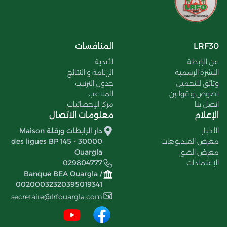
LRF30
المنافسات
عن الرابطة
الأندية
النشرة الرسمية
الرزنامة و النتائج
وثائق للتحميل
جدول الترتيب
نصوص و قوانين
الملاعب
اتصل بنا
مركز الإحصائيات
الإعلام
معلومات الاتصال
الأخبار
دار الرابطات ورقلة Maison
معرض الفيديوهات
des ligues BP 145 - 30000
معرض الصور
Ouargla
الإعتمادات
029804777
Banque BEA Ouargla /
00200032320395019341
secretaire@lrfouargla.com