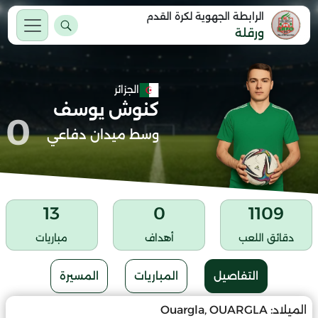
الرابطة الجهوية لكرة القدم
ورقلة
الجزائر
كنوش يوسف
0
وسط ميدان دفاعي
13
0
1109
دقائق اللعب
أهداف
مباريات
التفاصيل
المباريات
المسيرة
الميلاد:
Ouargla, OUARGLA