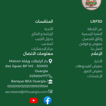
LRF30
المنافسات
عن الرابطة
الأندية
النشرة الرسمية
الرزنامة و النتائج
وثائق للتحميل
جدول الترتيب
نصوص و قوانين
الملاعب
اتصل بنا
مركز الإحصائيات
الإعلام
معلومات الاتصال
الأخبار
دار الرابطات ورقلة Maison
معرض الفيديوهات
des ligues BP 145 - 30000
معرض الصور
Ouargla
الإعتمادات
029804777
Banque BEA Ouargla /
00200032320395019341
secretaire@lrfouargla.com