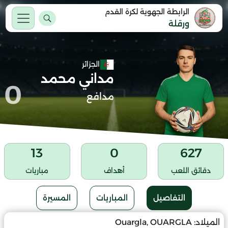
الرابطة الجهوية لكرة القدم
ورقلة
الجزائر
مداني محمد
0
مدافع
13
0
627
دقائق اللعب
أهداف
مباريات
التفاصيل
المباريات
المسيرة
الميلاد:
Ouargla, OUARGLA