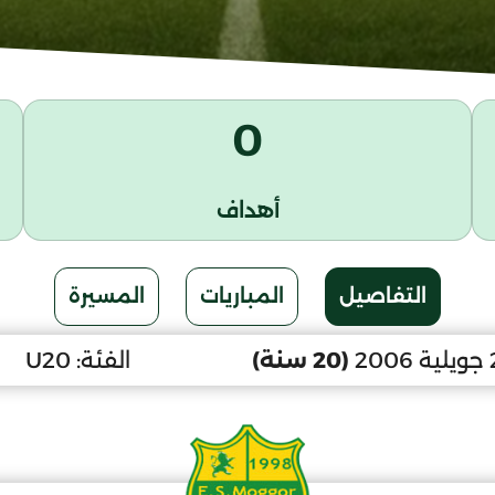
0
أهداف
التفاصيل
المباريات
المسيرة
(20 سنة)
الفئة:
U20