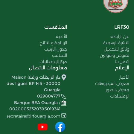
LRF30
المنافسات
عن الرابطة
الأندية
النشرة الرسمية
الرزنامة و النتائج
وثائق للتحميل
جدول الترتيب
نصوص و قوانين
الملاعب
اتصل بنا
مركز الإحصائيات
الإعلام
معلومات الاتصال
الأخبار
دار الرابطات ورقلة Maison
معرض الفيديوهات
des ligues BP 145 - 30000
معرض الصور
Ouargla
الإعتمادات
029804777
Banque BEA Ouargla /
00200032320395019341
secretaire@lrfouargla.com