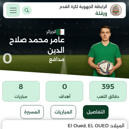
الرابطة الجهوية لكرة القدم
ورقلة
الجزائر
عامر محمد صلاح
الدين
0
مدافع
8
0
395
دقائق اللعب
أهداف
مباريات
التفاصيل
المباريات
المسيرة
الميلاد:
El Oued, EL OUED