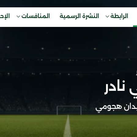
الرابطة
النشرة الرسمية
المنافسات
الإح
 نادر
دان هجومي