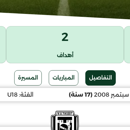
2
أهداف
التفاصيل
المباريات
المسيرة
(17 سنة)
الفئة:
U18