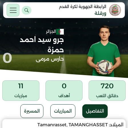
الرابطة الجهوية لكرة القدم
ورقلة
الجزائر
جرو سيد احمد
حمزة
0
حارس مرمى
11
0
720
دقائق اللعب
أهداف
مباريات
التفاصيل
المباريات
المسيرة
الميلاد:
Tamanrasset, TAMANGHASSET