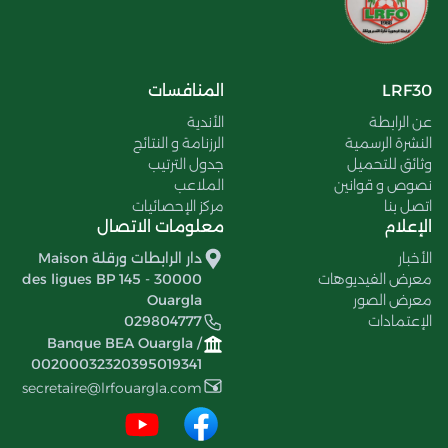
LRF30
المنافسات
عن الرابطة
الأندية
النشرة الرسمية
الرزنامة و النتائج
وثائق للتحميل
جدول الترتيب
نصوص و قوانين
الملاعب
اتصل بنا
مركز الإحصائيات
الإعلام
معلومات الاتصال
الأخبار
دار الرابطات ورقلة Maison
معرض الفيديوهات
des ligues BP 145 - 30000
معرض الصور
Ouargla
الإعتمادات
029804777
Banque BEA Ouargla /
00200032320395019341
secretaire@lrfouargla.com