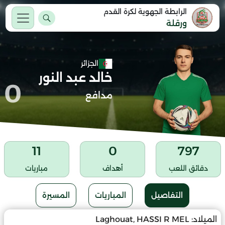
الرابطة الجهوية لكرة القدم
ورقلة
الجزائر
خالد عبد النور
0
مدافع
11
0
797
دقائق اللعب
أهداف
مباريات
التفاصيل
المباريات
المسيرة
الميلاد:
Laghouat, HASSI R MEL