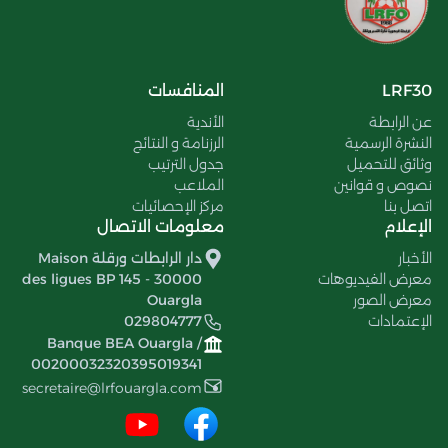
LRF30
المنافسات
عن الرابطة
الأندية
النشرة الرسمية
الرزنامة و النتائج
وثائق للتحميل
جدول الترتيب
نصوص و قوانين
الملاعب
اتصل بنا
مركز الإحصائيات
الإعلام
معلومات الاتصال
الأخبار
دار الرابطات ورقلة Maison
معرض الفيديوهات
des ligues BP 145 - 30000
معرض الصور
Ouargla
الإعتمادات
029804777
Banque BEA Ouargla /
00200032320395019341
secretaire@lrfouargla.com