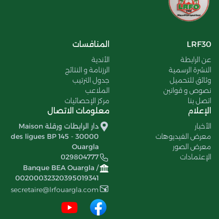
LRF30
المنافسات
عن الرابطة
الأندية
النشرة الرسمية
الرزنامة و النتائج
وثائق للتحميل
جدول الترتيب
نصوص و قوانين
الملاعب
اتصل بنا
مركز الإحصائيات
الإعلام
معلومات الاتصال
الأخبار
دار الرابطات ورقلة Maison
معرض الفيديوهات
des ligues BP 145 - 30000
معرض الصور
Ouargla
الإعتمادات
029804777
Banque BEA Ouargla /
00200032320395019341
secretaire@lrfouargla.com