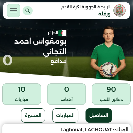
الرابطة الجهوية لكرة القدم
ورقلة
الجزائر
بومقواس احمد
التجاني
0
مدافع
10
0
90
دقائق اللعب
أهداف
مباريات
التفاصيل
المباريات
المسيرة
الميلاد:
Laghouat, LAGHOUAT