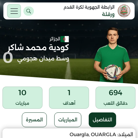
الرابطة الجهوية لكرة القدم
ورقلة
الجزائر
كودية محمد شاكر
0
وسط ميدان هجومي
10
1
694
دقائق اللعب
أهداف
مباريات
التفاصيل
المباريات
المسيرة
الميلاد:
Ouargla, OUARGLA