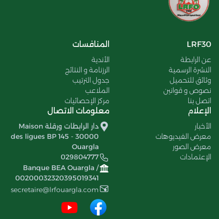
LRF30
المنافسات
عن الرابطة
الأندية
النشرة الرسمية
الرزنامة و النتائج
وثائق للتحميل
جدول الترتيب
نصوص و قوانين
الملاعب
اتصل بنا
مركز الإحصائيات
الإعلام
معلومات الاتصال
الأخبار
دار الرابطات ورقلة Maison
معرض الفيديوهات
des ligues BP 145 - 30000
معرض الصور
Ouargla
الإعتمادات
029804777
Banque BEA Ouargla /
00200032320395019341
secretaire@lrfouargla.com