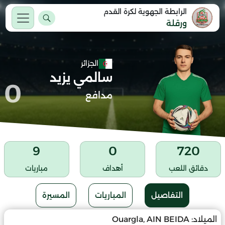
الرابطة الجهوية لكرة القدم
ورقلة
الجزائر
سالمي يزيد
0
مدافع
9
0
720
دقائق اللعب
أهداف
مباريات
التفاصيل
المباريات
المسيرة
الميلاد:
Ouargla, AIN BEIDA