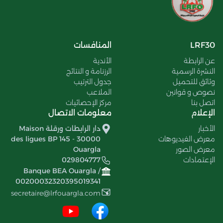
LRF30
المنافسات
عن الرابطة
الأندية
النشرة الرسمية
الرزنامة و النتائج
وثائق للتحميل
جدول الترتيب
نصوص و قوانين
الملاعب
اتصل بنا
مركز الإحصائيات
الإعلام
معلومات الاتصال
الأخبار
دار الرابطات ورقلة Maison
معرض الفيديوهات
des ligues BP 145 - 30000
معرض الصور
Ouargla
الإعتمادات
029804777
Banque BEA Ouargla /
00200032320395019341
secretaire@lrfouargla.com