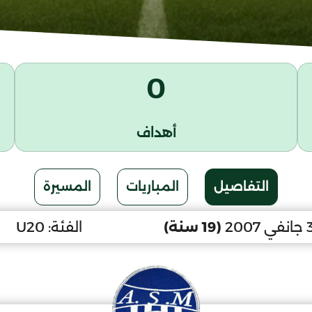
0
أهداف
التفاصيل
المباريات
المسيرة
(19 سنة)
الفئة:
U20