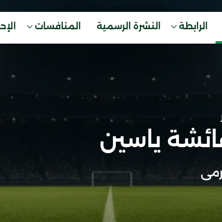
الرابطة
النشرة الرسمية
المنافسات
الإح
ائشة ياسين
مى