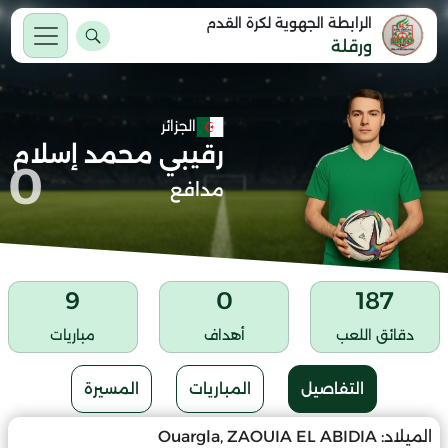
الرابطة الجهوية لكرة القدم
ورقلة
الجزائر
رقيبي محمد إسلام
0
مدافع
9
0
187
دقائق اللعب
أهداف
مباريات
التفاصيل
المباريات
المسيرة
الميلاد:
Ouargla, ZAOUIA EL ABIDIA