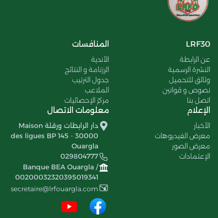
LRF30
المنافسات
عن الرابطة
الأندية
النشرة الرسمية
الرزنامة و النتائج
وثائق للتحميل
جدول الترتيب
نصوص و قوانين
الملاعب
اتصل بنا
مركز الإحصائيات
الإعلام
معلومات الاتصال
الأخبار
دار الرابطات ورقلة Maison
معرض الفيديوهات
des ligues BP 145 - 30000
معرض الصور
Ouargla
الإعتمادات
029804777
Banque BEA Ouargla /
00200032320395019341
secretaire@lrfouargla.com