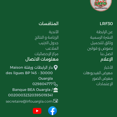
LRF30
المنافسات
عن الرابطة
الأندية
النشرة الرسمية
الرزنامة و النتائج
وثائق للتحميل
جدول الترتيب
نصوص و قوانين
الملاعب
اتصل بنا
مركز الإحصائيات
الإعلام
معلومات الاتصال
الأخبار
دار الرابطات ورقلة Maison
معرض الفيديوهات
des ligues BP 145 - 30000
معرض الصور
Ouargla
الإعتمادات
029804777
Banque BEA Ouargla /
00200032320395019341
secretaire@lrfouargla.com