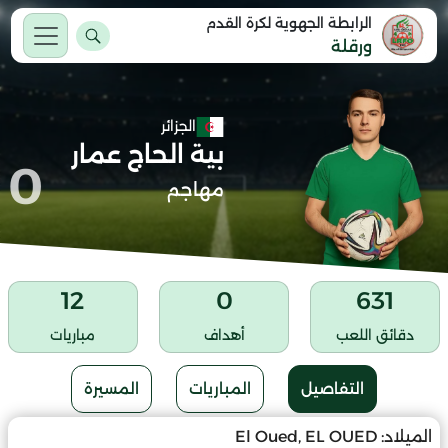
الرابطة الجهوية لكرة القدم
ورقلة
الجزائر
بية الحاج عمار
0
مهاجم
12
0
631
دقائق اللعب
أهداف
مباريات
التفاصيل
المباريات
المسيرة
الميلاد:
El Oued, EL OUED