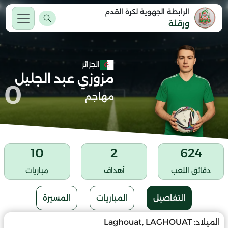
الرابطة الجهوية لكرة القدم
ورقلة
الجزائر
مزوزي عبد الجليل
0
مهاجم
10
2
624
دقائق اللعب
أهداف
مباريات
التفاصيل
المباريات
المسيرة
الميلاد:
Laghouat, LAGHOUAT