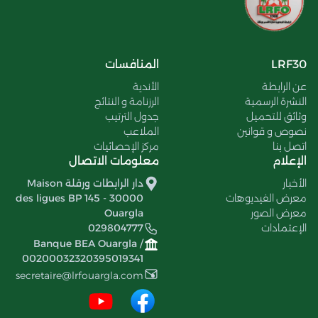
LRF30
المنافسات
عن الرابطة
الأندية
النشرة الرسمية
الرزنامة و النتائج
وثائق للتحميل
جدول الترتيب
نصوص و قوانين
الملاعب
اتصل بنا
مركز الإحصائيات
الإعلام
معلومات الاتصال
الأخبار
دار الرابطات ورقلة Maison
معرض الفيديوهات
des ligues BP 145 - 30000
معرض الصور
Ouargla
الإعتمادات
029804777
Banque BEA Ouargla /
00200032320395019341
secretaire@lrfouargla.com