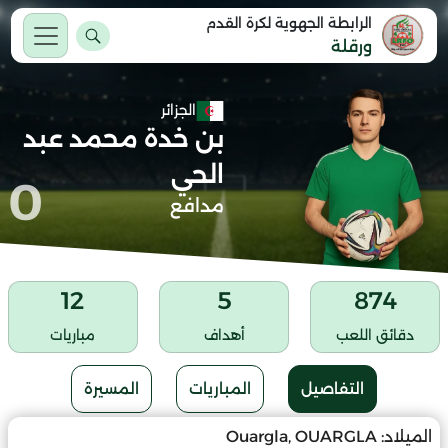
الرابطة الجهوية لكرة القدم
ورقلة
الجزائر
بن خدة محمد عبد
الحي
0
مدافع
12
5
874
دقائق اللعب
أهداف
مباريات
التفاصيل
المباريات
المسيرة
الميلاد:
Ouargla, OUARGLA