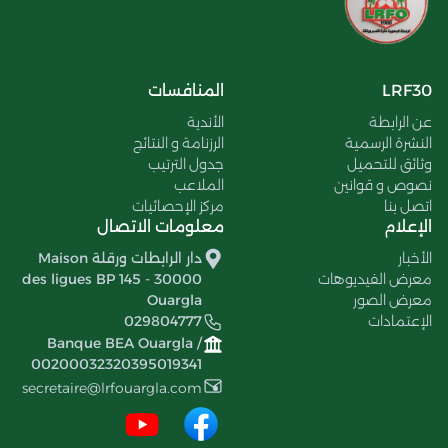
LRF30
المنافسات
عن الرابطة
الأندية
النشرة الرسمية
الرزنامة و النتائج
وثائق للتحميل
جدول الترتيب
نصوص و قوانين
الملاعب
اتصل بنا
مركز الإحصائيات
الإعلام
معلومات الاتصال
الأخبار
دار الرابطات ورقلة Maison
معرض الفيديوهات
des ligues BP 145 - 30000
معرض الصور
Ouargla
الإعتمادات
029804777
Banque BEA Ouargla /
00200032320395019341
secretaire@lrfouargla.com