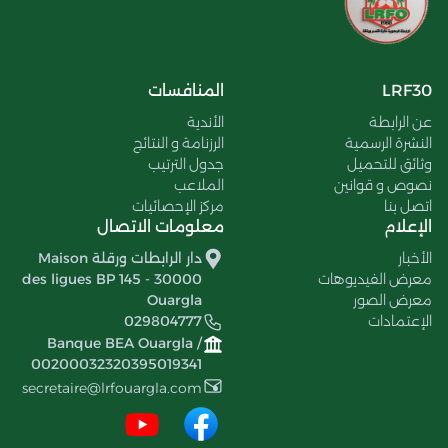
LRF30
المنافسات
عن الرابطة
الأندية
النشرة الرسمية
الرزنامة و النتائج
وثائق للتحميل
جدول الترتيب
نصوص و قوانين
الملاعب
اتصل بنا
مركز الإحصائيات
الإعلام
معلومات الاتصال
الأخبار
دار الرابطات ورقلة Maison
معرض الفيديوهات
des ligues BP 145 - 30000
معرض الصور
Ouargla
الإعتمادات
029804777
Banque BEA Ouargla /
00200032320395019341
secretaire@lrfouargla.com