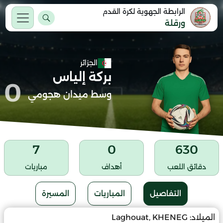
الرابطة الجهوية لكرة القدم
ورقلة
الجزائر
بركة إلياس
0
وسط ميدان هجومي
7
0
630
دقائق اللعب
أهداف
مباريات
التفاصيل
المباريات
المسيرة
الميلاد:
Laghouat, KHENEG