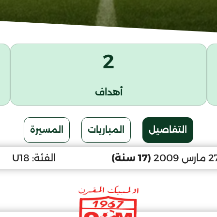
2
أهداف
التفاصيل
المباريات
المسيرة
(17 سنة)
الفئة:
U18