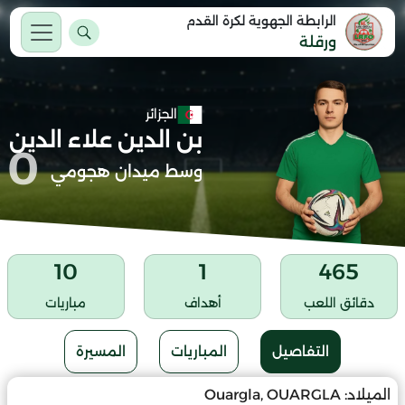
الرابطة الجهوية لكرة القدم
ورقلة
الجزائر
بن الدين علاء الدين
0
وسط ميدان هجومي
10
1
465
دقائق اللعب
أهداف
مباريات
التفاصيل
المباريات
المسيرة
الميلاد:
Ouargla, OUARGLA