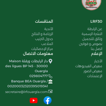
LRF30
المنافسات
عن الرابطة
الأندية
النشرة الرسمية
الرزنامة و النتائج
وثائق للتحميل
جدول الترتيب
نصوص و قوانين
الملاعب
اتصل بنا
مركز الإحصائيات
الإعلام
معلومات الاتصال
الأخبار
دار الرابطات ورقلة Maison
معرض الفيديوهات
des ligues BP 145 - 30000
معرض الصور
Ouargla
الإعتمادات
029804777
Banque BEA Ouargla /
00200032320395019341
secretaire@lrfouargla.com