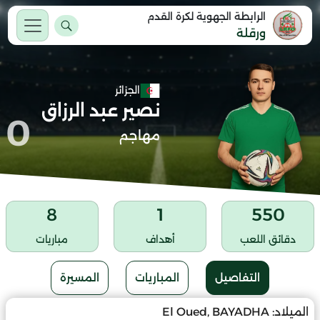
الرابطة الجهوية لكرة القدم
ورقلة
الجزائر
نصير عبد الرزاق
0
مهاجم
8
1
550
دقائق اللعب
أهداف
مباريات
التفاصيل
المباريات
المسيرة
الميلاد:
El Oued, BAYADHA