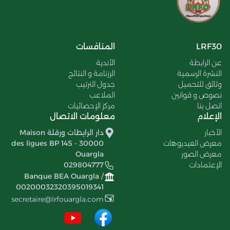
LRF30
المنافسات
عن الرابطة
الأندية
النشرة الرسمية
الرزنامة و النتائج
وثائق للتحميل
جدول الترتيب
نصوص و قوانين
الملاعب
اتصل بنا
مركز الإحصائيات
الإعلام
معلومات الاتصال
الأخبار
دار الرابطات ورقلة Maison
معرض الفيديوهات
des ligues BP 145 - 30000
معرض الصور
Ouargla
الإعتمادات
029804777
Banque BEA Ouargla /
00200032320395019341
secretaire@lrfouargla.com