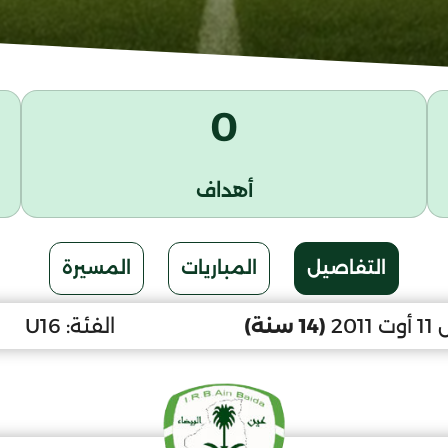
0
أهداف
التفاصيل
المباريات
المسيرة
201
(14 سنة)
الفئة:
U16