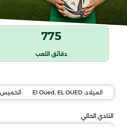
775
دقائق اللعب
الميلاد:
El Oued, EL OUED
الخميس 1 جوان 006
النادي الحالي