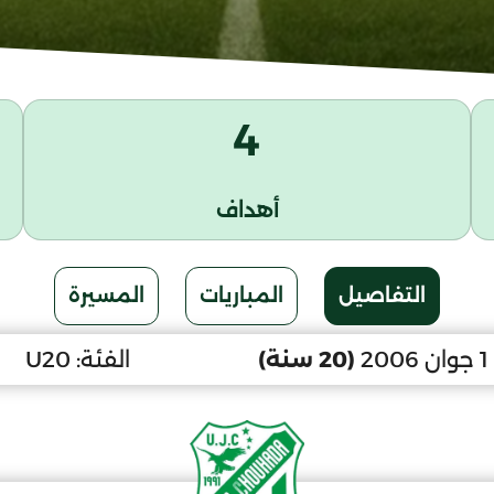
4
أهداف
التفاصيل
المباريات
المسيرة
2
(20 سنة)
الفئة:
U20