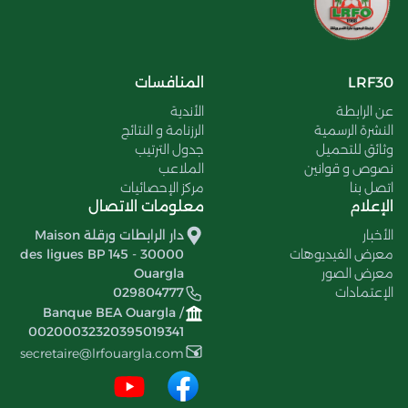
LRF30
المنافسات
عن الرابطة
الأندية
النشرة الرسمية
الرزنامة و النتائج
وثائق للتحميل
جدول الترتيب
نصوص و قوانين
الملاعب
اتصل بنا
مركز الإحصائيات
الإعلام
معلومات الاتصال
الأخبار
دار الرابطات ورقلة Maison
معرض الفيديوهات
des ligues BP 145 - 30000
معرض الصور
Ouargla
الإعتمادات
029804777
Banque BEA Ouargla /
00200032320395019341
secretaire@lrfouargla.com