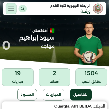
الرابطة الجهوية لكرة القدم
ورقلة
أفغانستان
سيود إبراهيم
0
مهاجم
19
2
1504
دقائق اللعب
أهداف
مباريات
التفاصيل
المباريات
المسيرة
الميلاد:
Ouargla, AIN BEIDA