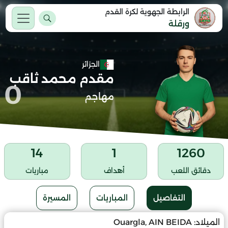
الرابطة الجهوية لكرة القدم
ورقلة
الجزائر
مقدم محمد ثاقب
0
مهاجم
14
1
1260
دقائق اللعب
أهداف
مباريات
التفاصيل
المباريات
المسيرة
الميلاد:
Ouargla, AIN BEIDA