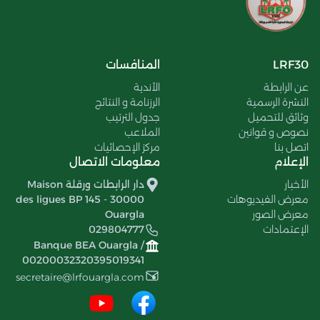
LRF30
المنافسات
عن الرابطة
الأندية
النشرة الرسمية
الرزنامة و النتائج
وثائق للتحميل
جدول الترتيب
نصوص و قوانين
الملاعب
اتصل بنا
مركز الإحصائيات
الإعلام
معلومات الاتصال
الأخبار
دار الرابطات ورقلة Maison
معرض الفيديوهات
des ligues BP 145 - 30000
معرض الصور
Ouargla
الإعتمادات
029804777
Banque BEA Ouargla /
00200032320395019341
secretaire@lrfouargla.com