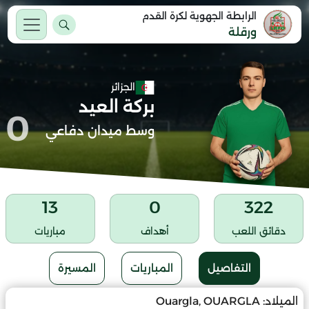
الرابطة الجهوية لكرة القدم
ورقلة
الجزائر
بركة العيد
0
وسط ميدان دفاعي
13
0
322
دقائق اللعب
أهداف
مباريات
التفاصيل
المباريات
المسيرة
الميلاد:
Ouargla, OUARGLA