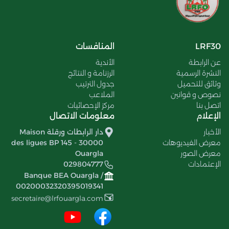
LRF30
المنافسات
عن الرابطة
الأندية
النشرة الرسمية
الرزنامة و النتائج
وثائق للتحميل
جدول الترتيب
نصوص و قوانين
الملاعب
اتصل بنا
مركز الإحصائيات
الإعلام
معلومات الاتصال
الأخبار
دار الرابطات ورقلة Maison
معرض الفيديوهات
des ligues BP 145 - 30000
معرض الصور
Ouargla
الإعتمادات
029804777
Banque BEA Ouargla /
00200032320395019341
secretaire@lrfouargla.com