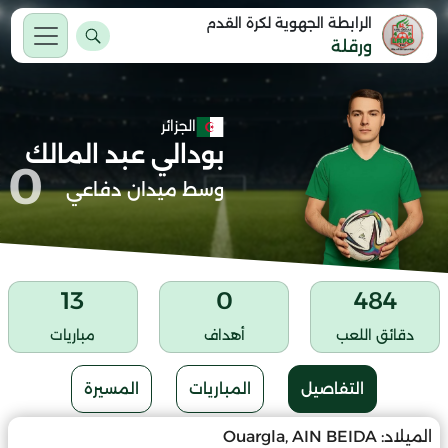
الرابطة الجهوية لكرة القدم
ورقلة
الجزائر
بودالي عبد المالك
0
وسط ميدان دفاعي
13
0
484
دقائق اللعب
أهداف
مباريات
التفاصيل
المباريات
المسيرة
الميلاد:
Ouargla, AIN BEIDA