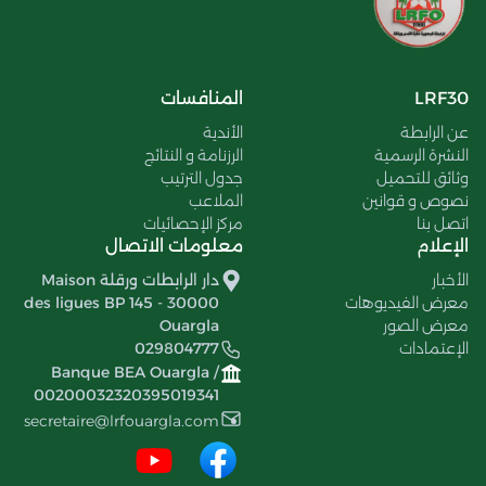
LRF30
المنافسات
عن الرابطة
الأندية
النشرة الرسمية
الرزنامة و النتائج
وثائق للتحميل
جدول الترتيب
نصوص و قوانين
الملاعب
اتصل بنا
مركز الإحصائيات
الإعلام
معلومات الاتصال
الأخبار
دار الرابطات ورقلة Maison
معرض الفيديوهات
des ligues BP 145 - 30000
معرض الصور
Ouargla
الإعتمادات
029804777
Banque BEA Ouargla /
00200032320395019341
secretaire@lrfouargla.com